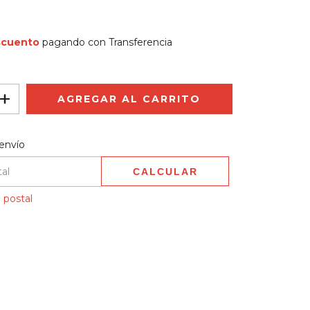
scuento
pagando con Transferencia
 CP:
CAMBIAR CP
envío
CALCULAR
 postal