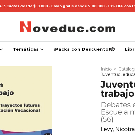
! 3 Cuotas desde $50.000 - Envío gratis desde $100.000 - 10% OFF con t
Temáticas
¡Packs con Descuento!📦
Lib
Inicio
>
Catálo
Juventud, educa
Juvent
trabajo
Debates e
Escuela m
(56)
Levy, Nicotra