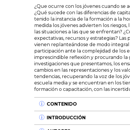
¿Que ocurre con los jóvenes cuando se ace
¿Qué sucede con las diferencias de capit
tenido la instancia de la formación a la 
medida los jóvenes advierten los riesgos, l
las situaciones a las que se enfrentan? ¿
expectativas, recursos y estrategias? Las 
vienen replanteándose de modo integra
participación ante la complejidad de los e
imprescindible reflexión y procurando la
investigaciones que presentamos, los ensay
cambios en las representaciones y los va
tendencias, recuperando la voz de los jó
escuela media y se encuentran en los ti
formación o capacitación, con las incerti
CONTENIDO
Las elecciones de los jóvenes al final
INTRODUCCIÓN
Sergio Rascovan
¿Formar para el trabajo o contener el c
Los jóvenes, ese pueblo de reciente apari