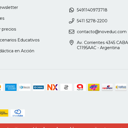
e e Investigadora de la UBA.
newsletter
5491140973718
tación Vocacional del CBC (UBA).
es
5411 5278-2200
 precios
contacto@noveduc.com
cenarios Educativos
Av. Corrientes 4345 CABA
ter en Salud Mental Comunitaria
C1195AAC - Argentina
dáctica en Acción
iación de Profesionales de la
 (APORA). Director de Punto Seguido,
salud y educación. Director de la
ocacionales de los jóvenes
y obstáculos. Docente universitario de
s de Febrero -UNTreF) y de grado