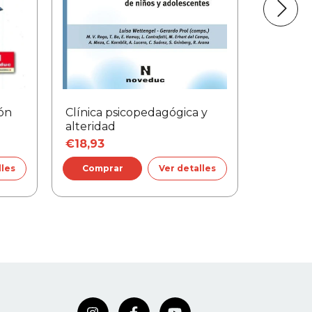
ón
Clínica psicopedagógica y
Autorida
alteridad
niños y 
€18,93
€15,48
lles
Ver detalles