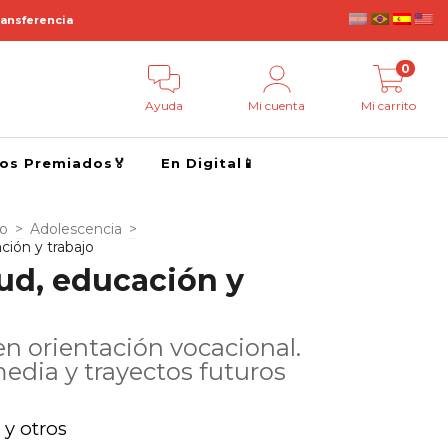
ransferencia
0
Ayuda
Mi cuenta
Mi carrito
ros Premiados🏅
En Digital📱
go
>
Adolescencia
>
ción y trabajo
ud, educación y
n orientación vocacional.
edia y trayectos futuros
 y otros