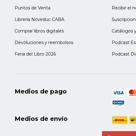
Lidia Ferrari
Licenciada en Psicología (UBA). Docent
Puntos de Venta
Recibir el 
Integrante del Departamento de Orien
Librería Noveduc CABA
Suscripcion
Leandro Legaspi
Comprar libros digitales
Catálogos y
Fabián Monedero
Devoluciones y reembolsos
Podcast Es
Sergio Rascovan
Licenciado en Psicología (UBA). Magis
Feria del Libro 2026
Podcast Di
(UNLa). Secretario Científico de la Asoc
Orientación de la República Argentina
Espacio de intercambio y formación en 
investigación nacional Las elecciones v
escolarizados. Proyectos, expectativas 
posgrado (Universidad Nacional de Tre
Medios de pago
(Universidad de Palermo -UP).
Gladys Sarmiento
Marcela Vidondo
Medios de envío