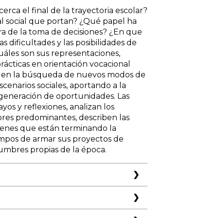
rca el final de la trayectoria escolar?
al social que portan? ¿Qué papel ha
hora de la toma de decisiones? ¿En que
as dificultades y las posibilidades de
Cuáles son sus representaciones,
prácticas en orientación vocacional
l en la búsqueda de nuevos modos de
scenarios sociales, aportando a la
 generación de oportunidades. Las
os y reflexiones, analizan los
lores predominantes, describen las
venes que están terminando la
empos de armar sus proyectos de
dumbres propias de la época.
izar sus estudios
onflicto social?
ción, según lo definieron alguna vez,