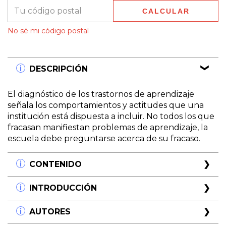
CALCULAR
Entregas para el CP:
CAMBIAR CP
No sé mi código postal
DESCRIPCIÓN
El diagnóstico de los trastornos de aprendizaje
señala los comportamientos y actitudes que una
institución está dispuesta a incluir. No todos los que
fracasan manifiestan problemas de aprendizaje, la
escuela debe preguntarse acerca de su fracaso.
CONTENIDO
Aportes de la teoría histórico-cultural de
INTRODUCCIÓN
Vigotsky al trabajo en el aula y en la clínica con
niños con problemas de aprendizaje.
"Los llamados niños 'con problemas', a los que
AUTORES
Silvia Dubrovsky
vamos a referirnos, son el producto de una historia
Debates Síndrome de Déficit Atencional e