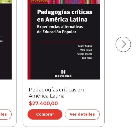
Pedagogías críticas en
Gramsci
América Latina
$27.400,00
$29.500
lles
Ver detalles