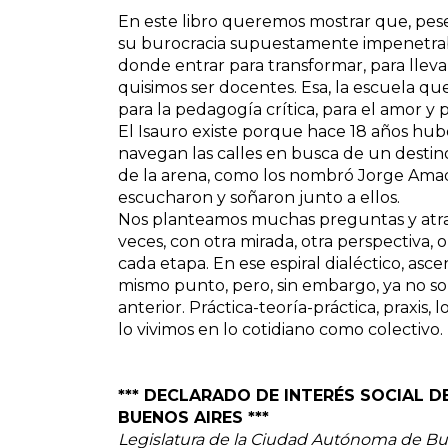
En este libro queremos mostrar que, pese 
su burocracia supuestamente impenetrab
donde entrar para transformar, para lle
quisimos ser docentes. Esa, la escuela qu
para la pedagogía crítica, para el amor y p
El Isauro existe porque hace 18 años hu
navegan las calles en busca de un destino d
de la arena, como los nombró Jorge Ama
escucharon y soñaron junto a ellos.
Nos planteamos muchas preguntas y atra
veces, con otra mirada, otra perspectiva,
cada etapa. En ese espiral dialéctico, asc
mismo punto, pero, sin embargo, ya no s
anterior. Práctica-teoría-práctica, praxis
lo vivimos en lo cotidiano como colectivo.
*** DECLARADO DE INTERÉS SOCIAL 
BUENOS AIRES ***
Legislatura de la Ciudad Autónoma de Bue