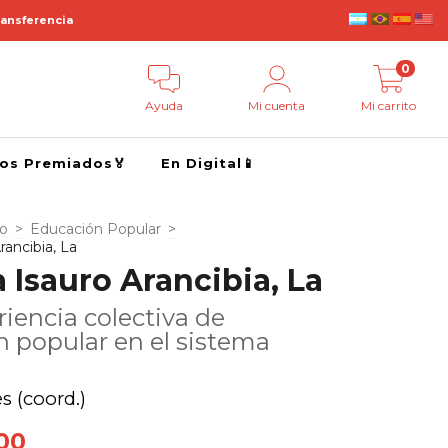
ransferencia
0
Ayuda
Mi cuenta
Mi carrito
ros Premiados🏅
En Digital📱
go
>
Educación Popular
>
rancibia, La
 Isauro Arancibia, La
iencia colectiva de
 popular en el sistema
s (coord.)
00