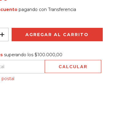
scuento
pagando con Transferencia
$100.000,00
is
superando los
$100.000,00
CALCULAR
 CP:
CAMBIAR CP
 postal