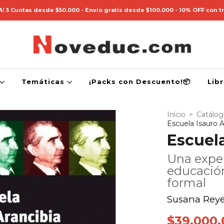
! 3 Cuotas desde $50.000 - Envío gratis desde $100.000 - 10% OFF con t
Temáticas
¡Packs con Descuento!📦
Lib
Inicio
>
Catálo
Escuela Isauro A
Escuela
Una exper
educación
formal
Susana Reye
$39.000,