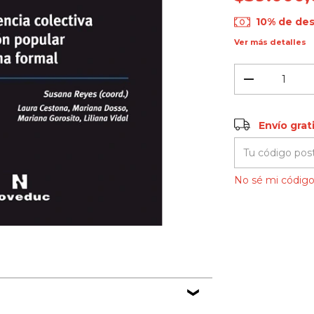
10% de de
Ver más detalles
Envío gratis
Envío grat
Entregas para el
No sé mi código