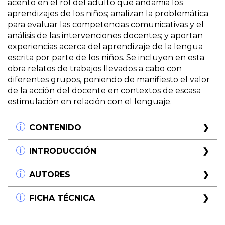
acento en el rol del adulto que andamia los
aprendizajes de los niños; analizan la problemática
para evaluar las competencias comunicativas y el
análisis de las intervenciones docentes; y aportan
experiencias acerca del aprendizaje de la lengua
escrita por parte de los niños. Se incluyen en esta
obra relatos de trabajos llevados a cabo con
diferentes grupos, poniendo de manifiesto el valor
de la acción del docente en contextos de escasa
estimulación en relación con el lenguaje.
CONTENIDO
Reflexiones sobre el trabajo con el nombre
INTRODUCCIÓN
propio.
Diana Grunfeld
Cuando iniciamos la publicación de esta colección
AUTORES
El camino hacia la lectura y la escritura.
dedicada al nivel inicial, lo hicimos abordando la
Ana María Borzone de Manrique
didáctica de una de las disciplinas que mayor
Estela D' Angelo Menéndez
FICHA TÉCNICA
Criterios para evaluar las competencias
impacto había generado entre los docentes, los
Ana María Borzone
comunicativas:
niños y los padres, al transformarse en "contenido a
Título:
Lectura y escritura
Doctora en Filosofía y Letras (Universidad de
Una opción dirigida por las ideas del profesorado.
ser enseñado" en el Jardín de Infantes. El cambio en