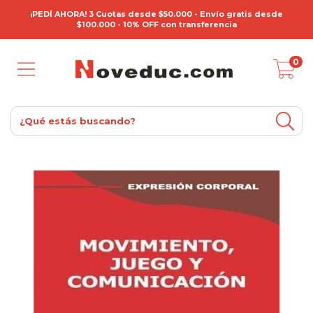
¡PEDÍ AHORA! 3 Cuotas desde $50.000 - Envío gratis desde
$100.000 - 10% OFF con transferencia
0