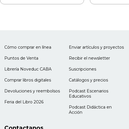
Corporal, Niveles V, VI y VIII. Coordinó el Taller de
Expresión Corporal en el Hospital
Neuropsiquiátrico Borda (Proyecto Nexos, MEN).
Fue titular de Educación Corporal, Nivel II, en la
carrera de Musicoterapia de la Universidad de
Buenos Aires.
Cómo comprar en línea
Enviar artículos y proyectos
Puntos de Venta
Recibir el newsletter
Librería Noveduc CABA
Suscripciones
Comprar libros digitales
Catálogos y precios
Devoluciones y reembolsos
Podcast Escenarios
Educativos
Feria del Libro 2026
Podcast Didáctica en
Acción
Contactanos