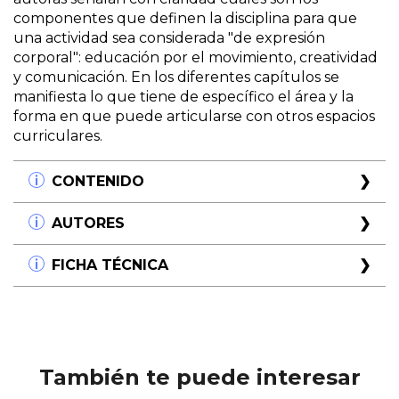
componentes que definen la disciplina para que
una actividad sea considerada "de expresión
corporal": educación por el movimiento, creatividad
y comunicación. En los diferentes capítulos se
manifiesta lo que tiene de específico el área y la
forma en que puede articularse con otros espacios
curriculares.
CONTENIDO
Capítulo 1
AUTORES
¿Qué es la Expresión Corporal?
Capítulo 2
Dalia Zylberberg
FICHA TÉCNICA
El cuerpo en la escuela
Profesora de Expresión Corporal. Docente del
Capítulo 3
Instituto Gandhi y de la Fundación Esteban Lisa.
Título:
Movimiento, juego y comunicación
¿Qué pasa con la energía?
Capacitadora de CIPOD La obra. Desde 2002 vive
Subtítulo:
Perspectivas de expresión corporal
Capítulo 4
en Italia, donde se desempeña como profesora de
para niños
Desarrollo y expresión
expresión corporal en cooperativas y jardines
Capítulo 5
maternales municipales. Forma parte de la
Autor/es:
Dalia Zylberberg - Mercedes Oliveto
También te puede interesar
Integración de áreas
Asociación de Promoción Social Il Ponte, que