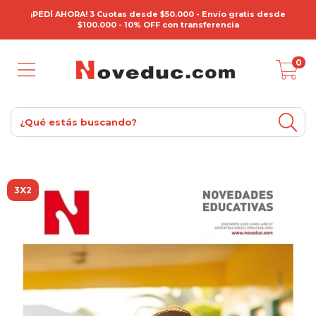
¡PEDÍ AHORA! 3 Cuotas desde $50.000 - Envío gratis desde
$100.000 - 10% OFF con transferencia
0
3X2