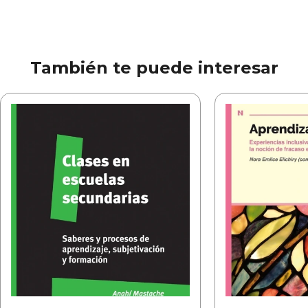
Título:
NE 405 Intervenciones socioeducativas
para garantizar aprendizajes
Subtítulo:
Revista Novedades Educativas 405
- Diciembre 2025
También te puede interesar
Autor/es:
Colección:
Revista Novedades Educativas
Materias:
Pedagogía - Aprendizaje
Editorial:
Novedades Educativas
ISBN:
03283534
Páginas:
72
Fecha:
2025-12-01
Peso:
0.17 kg.