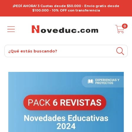
¡PEDÍ AHORA! 3 Cuotas desde $50.000 - Envío gratis desde
$100.000 - 10% OFF con transferencia
0