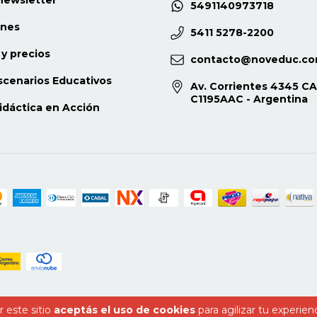
5491140973718
niles a partir de una
 itinerario laboral. En efecto, la
ones
5411 5278-2200
la que adscribimos parte de
y precios
o de cruce entre lo biográfico y lo
contacto@noveduc.c
esos de transición juveniles se
scenarios Educativos
estructuración, y requieren
Av. Corrientes 4345 CA
C1195AAC - Argentina
múltiples esferas de la vida
idáctica en Acción
 punto de vista procesual.
agamos cuáles son las
ondición juvenil. ¿Qué rasgos
ta en un contexto de crisis de las
 conjugan las decisiones
estructurales en el marco de las
an los jóvenes a la actividad
 entre el ámbito laboral y las otras
uela, el barrio y los grupos de
modos en que se imbrican estas
cias en las configuraciones de las
gantes se abordan en función de la
les de jóvenes varones un barrio
 este sitio
aceptás el uso de cookies
para agilizar tu experien