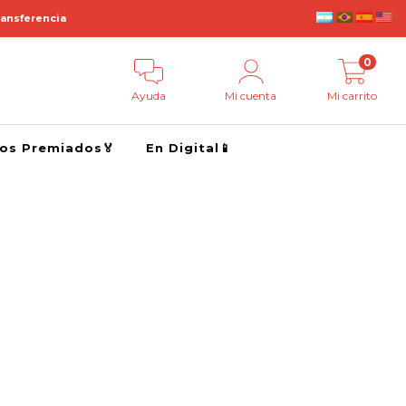
ransferencia
0
Ayuda
Mi cuenta
Mi carrito
ros Premiados🏅
En Digital📱