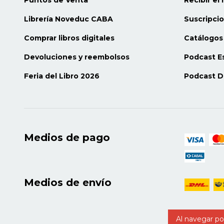
procesos, prácticas e imaginarios juve
caracterización objetiva y subjetiva del
Librería Noveduc CABA
Suscripci
aproximación teórico-metodológica a 
Comprar libros digitales
Catálogos 
concebir las trayectorias como un punt
estructural, entendiendo que los proc
Devoluciones y reembolsos
Podcast E
caracterizan por su complejidad y des
miradas analíticas que consideren las 
Feria del Libro 2026
Podcast D
asociadas a su construcción desde un
Siguiendo estas preocupaciones, ind
características que adopta la nueva c
asumen las transiciones a la vida adul
instituciones tradicionales? ¿Cómo se
Medios de pago
individuales y los condicionamientos 
nuevas prácticas y sentidos que otorg
laboral? ¿Qué relaciones se establecen
esferas vitales como la familia, la esc
Medios de envío
pares? De acuerdo con los diversos 
esferas, ¿pueden identificarse diferen
trayectorias juveniles? Estos interro
reconstrucción de trayectorias labora
Al navegar por