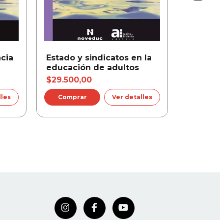
cia
Estado y sindicatos en la
8 clave
educación de adultos
proyec
desde l
$29.500,00
$46.00
Nueva e
lles
Ver detalles