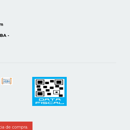
om
BA -
cia de compra.