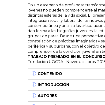
En un escenario de profundas transformaci
jóvenes no pueden comprenderse al marg
distintas esferas de la vida social. El pre
integración social y laboral de las nuevas
contemporánea y analiza las articulacione
dan forma a las biografías juveniles: la educ
grupos de pares. Desde una perspectiva cu
constelación de prácticas, imaginarios y 
periférica y suburbana, con el objetivo d
comprensión de la condición juvenil en t
TRABAJO PREMIADO EN EL CONCURSO
Fundación UOCRA - Noveduc Libros, 2015
CONTENIDO
Capítulo I.
INTRODUCCIÓN
La construcción de la problemática: a
metodológicas
El presente libro es el resultado de l
AUTORES
Integrando tradiciones: la perspectiva cult
problemáticas que ponen en diálogo d
en los estudios sobre juventudes El abor
social: la sociología de la juventud, la
Eugenia Roberti