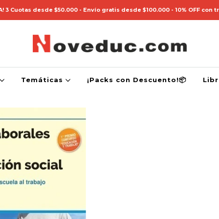
! 3 Cuotas desde $50.000 - Envío gratis desde $100.000 - 10% OFF con t
Temáticas
¡Packs con Descuento!📦
Lib