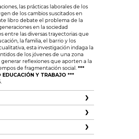
ones, las prácticas laborales de los
en de los cambios suscitados en
sente libro debate el problema de la
 generaciones en la sociedad
s entre las diversas trayectorias que
ación, la familia, el barrio y los
alitativa, esta investigación indaga la
sentidos de los jóvenes de una zona
e generar reflexiones que aporten a la
iempos de fragmentación social.
***
 EDUCACIÓN Y TRABAJO ***
.
proximaciones teórico-
a intersección de un conjunto de
uralista y la sociología de la transición
iversas áreas de la investigación
daje metodológico: un recorrido por
 sociología del trabajo y los