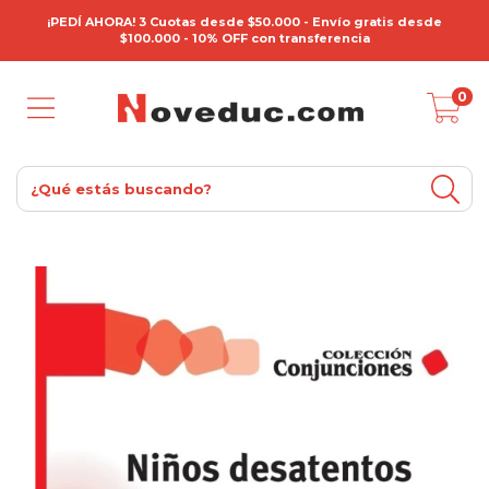
¡PEDÍ AHORA! 3 Cuotas desde $50.000 - Envío gratis desde
$100.000 - 10% OFF con transferencia
0