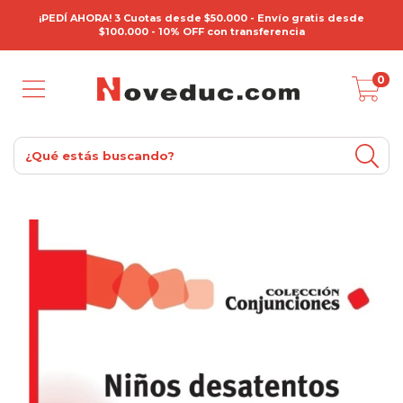
¡PEDÍ AHORA! 3 Cuotas desde $50.000 - Envío gratis desde
$100.000 - 10% OFF con transferencia
0