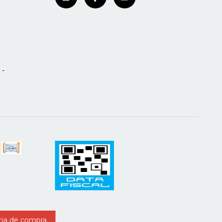
 -
cia de compra.