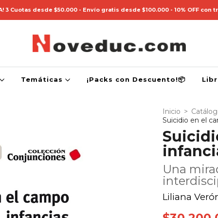
! 3 Cuotas desde $50.000 - Envío gratis desde $100.000 - 10% OFF con t
Temáticas
¡Packs con Descuento!📦
Lib
Inicio
>
Catálo
Suicidio en el c
Suicidi
infanci
Una mirad
interdisci
Liliana Veró
$30.200,