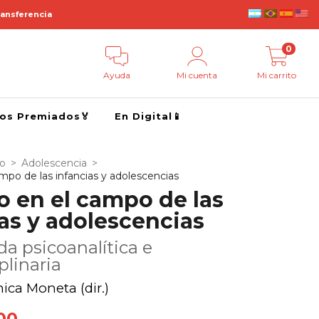
ransferencia
0
Ayuda
Mi cuenta
Mi carrito
ros Premiados🏅
En Digital📱
go
>
Adolescencia
>
ampo de las infancias y adolescencias
o en el campo de las
as y adolescencias
a psicoanalítica e
plinaria
nica Moneta (dir.)
00