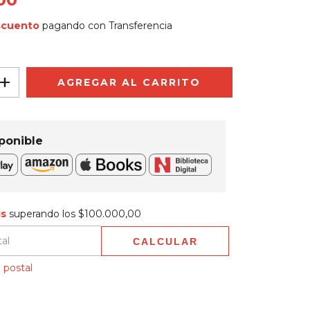
scuento
pagando con Transferencia
ponible
$100.000,00
is
superando los
$100.000,00
CALCULAR
 CP:
CAMBIAR CP
 postal