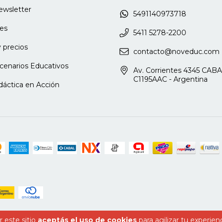
nica y dispositivos técnicos operativos
newsletter
5491140973718
Argentina de Salud Mental (AASM).
es
al Infanto Juvenil en la asociación
5411 5278-2200
 precios
contacto@noveduc.com
cenarios Educativos
nalista con perspectiva de género.
Av. Corrientes 4345 CABA
orientación con Niños y Adolescentes
C1195AAC - Argentina
dáctica en Acción
 Salud (UNLa). Doctoranda en
Salud Integral de las Adolescencias en
r. Eduardo Wilde. Referente de
del Ministerio de Salud de la Provincia
a Cátedra 1 de Psicología Evolutiva.
s de la Práctica Profesional Atención
e Psicología, UBA). Tutora y jurado de
a. Profesora titular de la Maestría en
 de las Artes. Docente de la
Psicopatología Infanto Juvenil
erónica Moneta). Vicepresidenta del
il de la Asociación Argentina de
s artículos en el área de
 este sitio
aceptás el uso de cookies
para agilizar tu experien