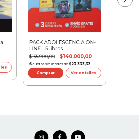
ia
PACK ADOLESCENCIA ON-
Sexualid
LINE - 5 libros
derecho
$140.000,00
$23.000
$155.900,00
6
cuotas sin interés de
$23.333,33
lles
Ver detalles