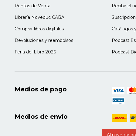
del Capítulo de Grupo y psicodrama: clí
Puntos de Venta
Recibir el 
para la salud mental de la Asociación 
Librería Noveduc CABA
Suscripcion
Vocal titular de Capítulo de Salud Ment
mencionada.
Comprar libros digitales
Catálogos y
Ana Clara Giménez
Devoluciones y reembolsos
Podcast Es
Licenciada en Psicología (UBA). Psicoa
Especialista en Psicología Clínica con 
Feria del Libro 2026
Podcast Di
(ColPsiBA). Especialista en Gestión en
Psicología (UBA). Jefa de la Unidad de 
el Hospital Zonal General de Agudos D
Adolescencia en la Región Sanitaria VI 
de Buenos Aires. Profesora adjunta en l
Adolescencia. Jefa de trabajos práctico
Medios de pago
Psicológica en un Hospital (Facultad d
tesis de grado en la facultad mencionad
Arte Terapia de la Universidad Nacional
Diplomatura Universitaria en Clínica y 
Medios de envío
AASMUNCuyo (directora: Dra. Liliana V
Capítulo de Salud Mental Infanto Juven
Salud Mental (AASM). Autora de diverso
Al navegar por