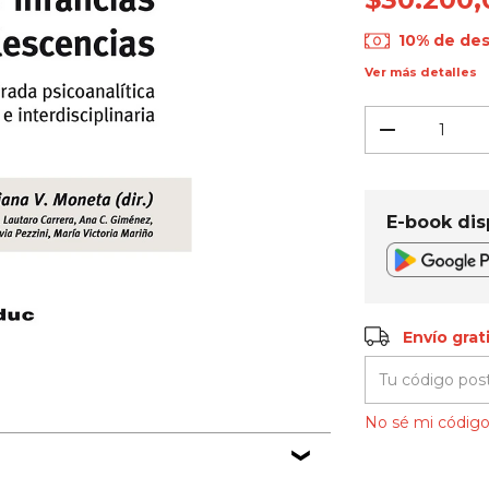
10% de de
Ver más detalles
E-book dis
Envío gratis
Envío grat
Entregas para el
No sé mi código