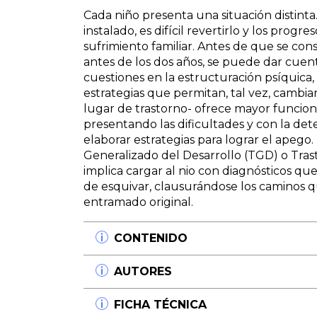
Cada niño presenta una situación distinta
instalado, es difícil revertirlo y los prog
sufrimiento familiar. Antes de que se co
antes de los dos años, se puede dar cue
cuestiones en la estructuración psíquica, 
estrategias que permitan, tal vez, cambiar
lugar de trastorno- ofrece mayor funcion
presentando las dificultades y con la de
elaborar estrategias para lograr el apeg
Generalizado del Desarrollo (TGD) o Tras
implica cargar al nio con diagnósticos qu
de esquivar, clausurándose los caminos 
entramado original.
CONTENIDO
Prólogo
AUTORES
José R. Kremenchuzky
Primera Parte. Trastornos y problemas 
Norma Filidoro
FICHA TÉCNICA
pediatra
Licenciada en Ciencias de la Educació