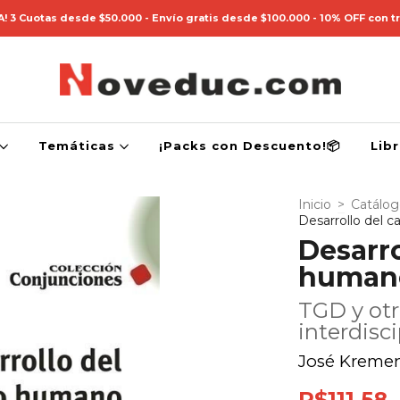
! 3 Cuotas desde $50.000 - Envío gratis desde $100.000 - 10% OFF con t
Temáticas
¡Packs con Descuento!📦
Lib
Inicio
>
Catálo
Desarrollo del 
Desarro
humano
TGD y otr
interdisci
José Kremen
R$111,58