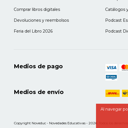
psicosis. Coordinadora del Hospital de 
Capítulo 16.
Dr. H. Rosarios. Miembro del Centro Dr
Comprar libros digitales
Catálogos y
Psicopedagogía para pediatras.
Norma Fil
Nación). Supervisora clínica del equip
CENTES Nº 2 (CABA).
Devoluciones y reembolsos
Podcast Es
Feria del Libro 2026
Podcast Di
Medios de pago
Medios de envío
Al navegar por
Copyright Noveduc - Novedades Educativas - 2026. Todos los derechos