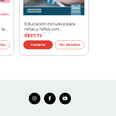
Educación inclusiva para
Autismos
 la
niñas y niños con
acecho
discapacidades
R$87,72
R$111,5
lles
Ver detalles