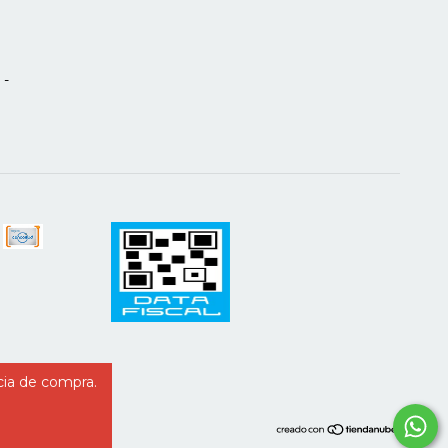
 -
cia de compra.