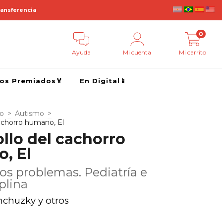
ransferencia
0
Ayuda
Mi cuenta
Mi carrito
ros Premiados🏅
En Digital📱
go
>
Autismo
>
cachorro humano, El
llo del cachorro
, El
os problemas. Pediatría e
plina
chuzky y otros