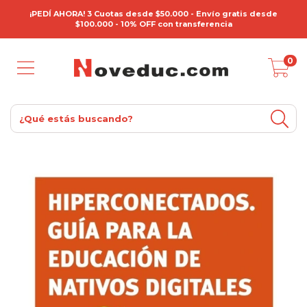
¡PEDÍ AHORA! 3 Cuotas desde $50.000 - Envío gratis desde
$100.000 - 10% OFF con transferencia
0