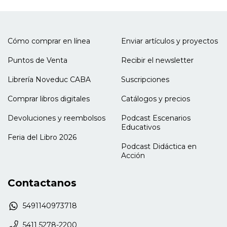
- La vida cotidiana en la Argentina criolla. El terror
en la época de Rosas.
- Una secuencia didáctica: la vida cotidiana en "la
Argentina de las vacas gordas": una época de
Cómo comprar en línea
Enviar artículos y proyectos
marcados contrastes.
Puntos de Venta
Recibir el newsletter
Librería Noveduc CABA
Suscripciones
Comprar libros digitales
Catálogos y precios
Devoluciones y reembolsos
Podcast Escenarios
Educativos
Feria del Libro 2026
Podcast Didáctica en
Acción
Contactanos
5491140973718
5411 5278-2200