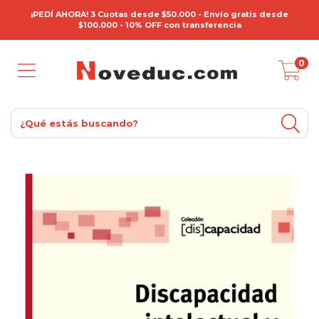
¡PEDÍ AHORA! 3 Cuotas desde $50.000 - Envío gratis desde
$100.000 - 10% OFF con transferencia
0