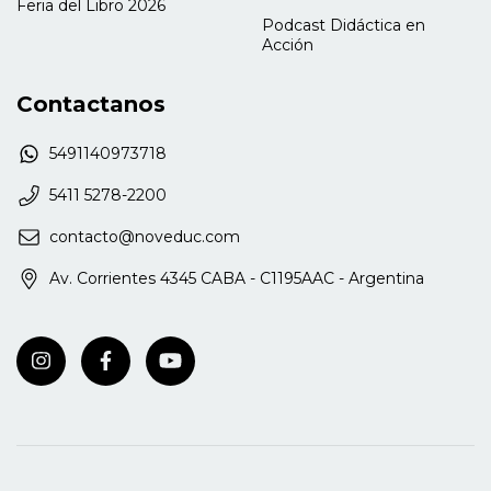
Feria del Libro 2026
Fischman), Editorial Miño y Dávila, 2011 y Difusión
Podcast Didáctica en
de derechos y ciudadanía en la escuela
Acción
(compilador), EUDEBA, 2012.
Contactanos
5491140973718
5411 5278-2200
contacto@noveduc.com
Av. Corrientes 4345 CABA - C1195AAC - Argentina