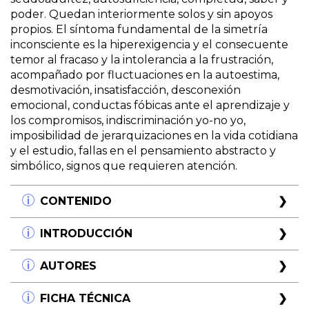
poder. Quedan interiormente solos y sin apoyos
propios. El síntoma fundamental de la simetría
inconsciente es la hiperexigencia y el consecuente
temor al fracaso y la intolerancia a la frustración,
acompañado por fluctuaciones en la autoestima,
desmotivación, insatisfacción, desconexión
emocional, conductas fóbicas ante el aprendizaje y
los compromisos, indiscriminación yo-no yo,
imposibilidad de jerarquizaciones en la vida cotidiana
y el estudio, fallas en el pensamiento abstracto y
simbólico, signos que requieren atención.
CONTENIDO
Introducción. Simetría y mimetización
INTRODUCCIÓN
inconsciente con el adulto.
Objetivos, fundamentos, hipótesis y resultados
Simetría y mimetización inconsciente con el
AUTORES
cuantitativos
adulto.
Objetivos, fundamentos, hipótesis y resultados
Claudia Messing
FICHA TÉCNICA
Primera parte.
cuantitativos
Licenciada en Psicología y Sociología (UBA),