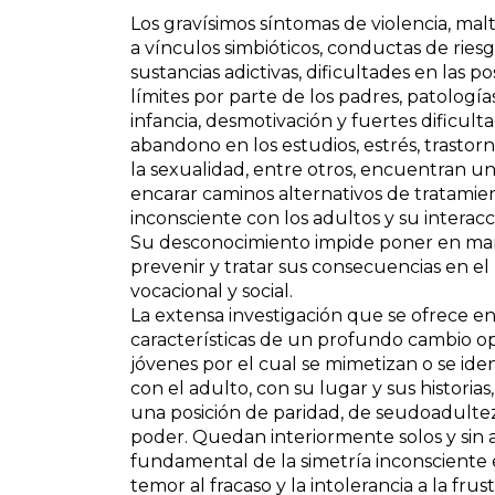
Los gravísimos síntomas de violencia, mal
a vínculos simbióticos, conductas de riesg
sustancias adictivas, dificultades en las 
límites por parte de los padres, patologí
infancia, desmotivación y fuertes dificulta
abandono en los estudios, estrés, trastorn
la sexualidad, entre otros, encuentran 
encarar caminos alternativos de tratamien
inconsciente con los adultos y su interacc
Su desconocimiento impide poner en mar
prevenir y tratar sus consecuencias en el
vocacional y social.
La extensa investigación que se ofrece en
características de un profundo cambio op
jóvenes por el cual se mimetizan o se id
con el adulto, con su lugar y sus histor
una posición de paridad, de seudoadultez
poder. Quedan interiormente solos y sin 
fundamental de la simetría inconsciente
temor al fracaso y la intolerancia a la fr