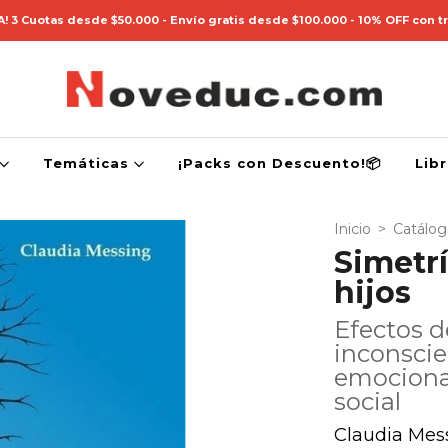
! 3 Cuotas desde $50.000 - Envío gratis desde $100.000 - 10% OFF con t
Temáticas
¡Packs con Descuento!📦
Lib
Inicio
>
Catálo
Simetrí
hijos
Efectos d
inconscie
emocional
social
Claudia Mes