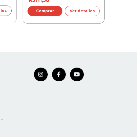
R$111,58
R$86,6
lles
Ver detalles
 -