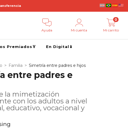
ransferencia
0
Ayuda
Mi cuenta
Mi carrito
ros Premiados🏅
En Digital📱
go
>
Familia
>
Simetría entre padres e hijos
a entre padres e
e la mimetización
nte con los adultos a nivel
, educativo, vocacional y
sing