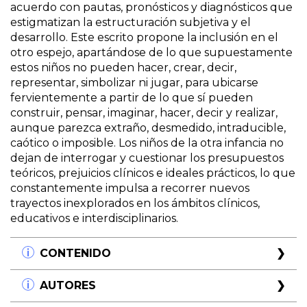
acuerdo con pautas, pronósticos y diagnósticos que
estigmatizan la estructuración subjetiva y el
desarrollo. Este escrito propone la inclusión en el
otro espejo, apartándose de lo que supuestamente
estos niños no pueden hacer, crear, decir,
representar, simbolizar ni jugar, para ubicarse
fervientemente a partir de lo que sí pueden
construir, pensar, imaginar, hacer, decir y realizar,
aunque parezca extraño, desmedido, intraducible,
caótico o imposible. Los niños de la otra infancia no
dejan de interrogar y cuestionar los presupuestos
teóricos, prejuicios clínicos e ideales prácticos, lo que
constantemente impulsa a recorrer nuevos
trayectos inexplorados en los ámbitos clínicos,
educativos e interdisciplinarios.
CONTENIDO
Capítulo 1. La infancia del otro cuerpo
AUTORES
El bebé en la estructura sensorio-motriz Lo
sensorio-motriz en escena La invención del bebé El