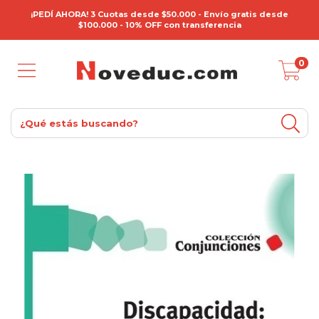
¡PEDÍ AHORA! 3 Cuotas desde $50.000 - Envío gratis desde
$100.000 - 10% OFF con transferencia
0