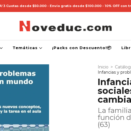
! 3 Cuotas desde $50.000 - Envío gratis desde $100.000 - 10% OFF con t
Temáticas
¡Packs con Descuento!📦
Lib
Inicio
>
Catálo
Infancias y pro
Infanc
social
cambi
La famili
función d
(63)