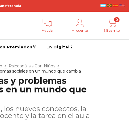
ransferencia
0
Ayuda
Mi cuenta
Mi carrito
ros Premiados🏅
En Digital📱
go
>
Psicoanálisis Con Niños
>
blemas sociales en un mundo que cambia
ias y problemas
es en un mundo que
a
a, los nuevos conceptos, la
ocente y la tarea en el aula