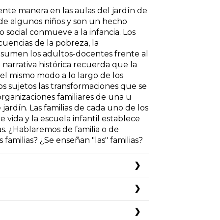
ente manera en las aulas del jardín de
d de algunos niños y son un hecho
o social conmueve a la infancia. Los
cuencias de la pobreza, la
 asumen los adultos-docentes frente al
 narrativa histórica recuerda que la
del mismo modo a lo largo de los
os sujetos las transformaciones que se
organizaciones familiares de una u
 jardín. Las familias de cada uno de los
e vida y la escuela infantil establece
s. ¿Hablaremos de familia o de
 familias? ¿Se enseñan "las" familias?
erechos del niño
ertirse en único parámetro,
 para la reflexión y propuestas
ido casi literal, para hacer