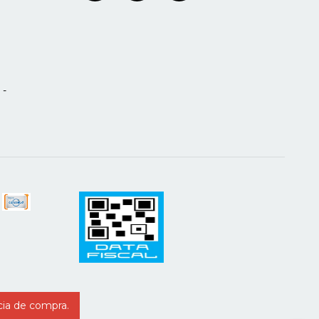
 -
cia de compra.