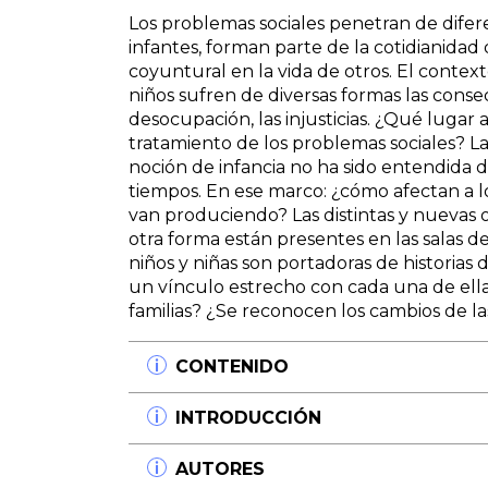
Los problemas sociales penetran de difer
infantes, forman parte de la cotidianida
coyuntural en la vida de otros. El context
niños sufren de diversas formas las conse
desocupación, las injusticias. ¿Qué lugar
tratamiento de los problemas sociales? La
noción de infancia no ha sido entendida 
tiempos. En ese marco: ¿cómo afectan a l
van produciendo? Las distintas y nuevas 
otra forma están presentes en las salas de
niños y niñas son portadoras de historias d
un vínculo estrecho con cada una de ella
familias? ¿Se reconocen los cambios de las
CONTENIDO
Introducción
INTRODUCCIÓN
Función docente en tiempos de los d
Mercedes Minnicelli
En tanto la propia biografía deja de conv
AUTORES
Infancia y problemas sociales. Apuntes
comenzamos a aceptar el plural, en un sent