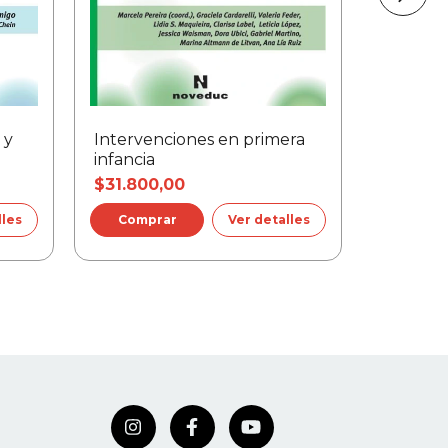
 y
Intervenciones en primera
Juego, h
infancia
$31.800,00
$31.800
lles
Ver detalles