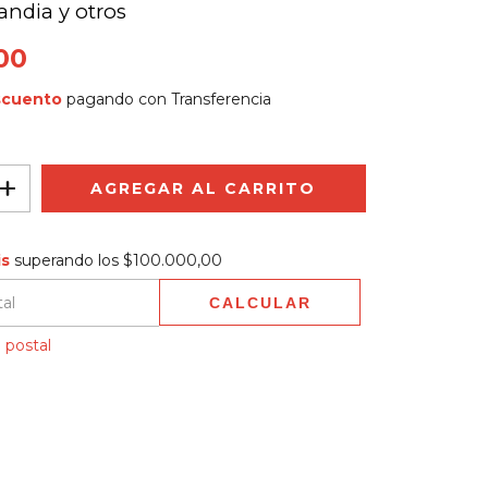
Candia y otros
00
scuento
pagando con Transferencia
$100.000,00
is
superando los
$100.000,00
CALCULAR
 CP:
CAMBIAR CP
 postal