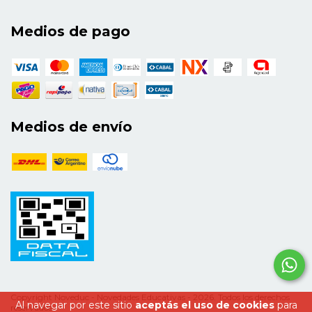
Medios de pago
Medios de envío
Copyright Noveduc - Novedades Educativas - 2026. Todos los derechos
Al navegar por este sitio
aceptás el uso de cookies
para
reservados.