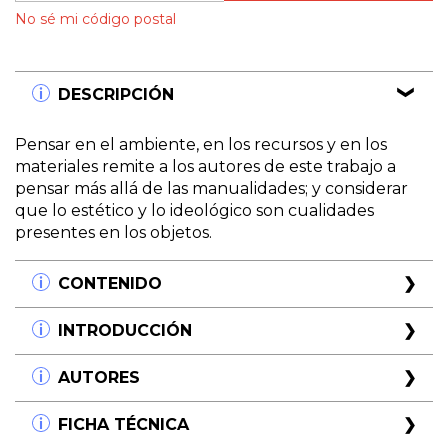
No sé mi código postal
DESCRIPCIÓN
Pensar en el ambiente, en los recursos y en los
materiales remite a los autores de este trabajo a
pensar más allá de las manualidades; y considerar
que lo estético y lo ideológico son cualidades
presentes en los objetos.
CONTENIDO
Los juguetes:
INTRODUCCIÓN
material lúdico-didáctico autónomo.
Martha Glanzer
El patio de desechos.
Cuando los niños llegan al jardín, llegan a un
AUTORES
Susana G. De Szulanski
ambiente en el que van a pasar varias horas diarias. Y
¿Es posible "desanudar" el ambiente educativo?
ese ambiente, ese "primer abecedario", como lo ha
Estela D' Angelo Menéndez
FICHA TÉCNICA
María Teresa González Cuberes
definido Franco Frabboni, puede contener, ser
Tuli Apel