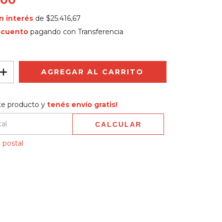
n interés
de
$25.416,67
scuento
pagando con Transferencia
 producto y
tenés envío gratis!
te producto y
tenés envío gratis!
CALCULAR
 CP:
CAMBIAR CP
 postal