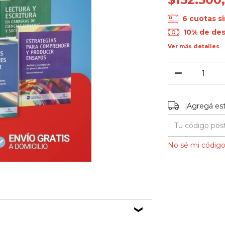
6
cuotas si
10% de de
Ver más detalles
¡Agregá este
¡Agregá es
Entregas para el
No sé mi código