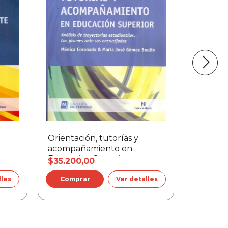
Orientación, tutorías y
Travesía
acompañamiento en
formaci
Educacion Superior
investig
$35.200,00
$30.200
lles
Ver detalles