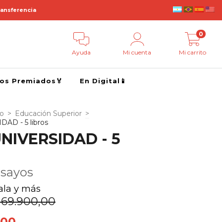
ransferencia
0
Ayuda
Mi cuenta
Mi carrito
ros Premiados🏅
En Digital📱
go
>
Educación Superior
>
AD - 5 libros
NIVERSIDAD - 5
nsayos
sala y más
169.900,00
,00