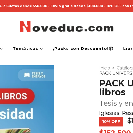
! 3 Cuotas desde $50.000 - Envío gratis desde $100.000 - 10% OFF con t
Temáticas
¡Packs con Descuento!📦
Lib
Inicio
>
Catálo
PACK UNIVERSID
PACK U
libros
Tesis y e
Iglesias, Re
$
10
% OFF
$152.500