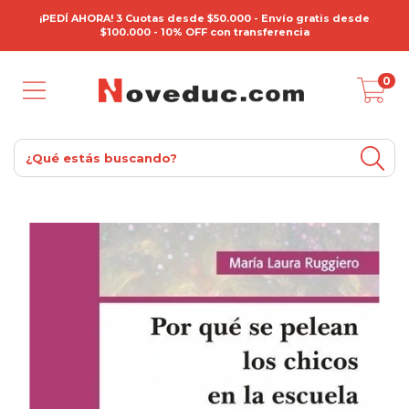
¡PEDÍ AHORA! 3 Cuotas desde $50.000 - Envío gratis desde
$100.000 - 10% OFF con transferencia
0