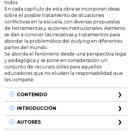
todos.
En cada capítulo de esta obra se incorporan ideas
sobre el posible tratamiento de situaciones
conflictivas en la escuela, con diversas propuestas
de herramientas y acciones institucionales. Asimismo
se dan a conocer las iniciativas y tratamientos para
abordar la problemática del
bullying
en diferentes
partes del mundo.
Se aborda el fenómeno desde una perspectiva legal
y pedagógica y se pone en consideración un
conjunto de recursos útiles para aquellos
educadores que no eluden la responsabilidad que
les compete.
CONTENIDO
Parte I. Temas en debate
INTRODUCCIÓN
Capítulo I.
El hostigamiento entre pares en la escuela, o
AUTORES
El bullying y algunos de sus misterios.
bullying
, no es una conducta nueva, pero que sí
Juan Antonio Seda