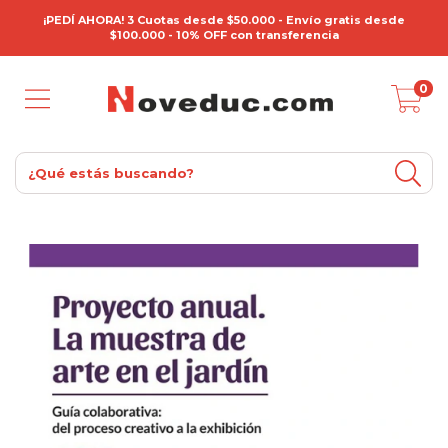
¡PEDÍ AHORA! 3 Cuotas desde $50.000 - Envío gratis desde
$100.000 - 10% OFF con transferencia
0