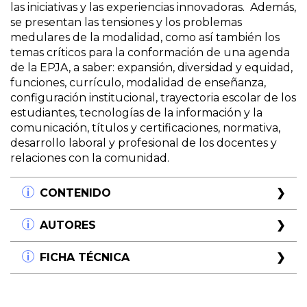
las iniciativas y las experiencias innovadoras. Además,
se presentan las tensiones y los problemas
medulares de la modalidad, como así también los
temas críticos para la conformación de una agenda
de la EPJA, a saber: expansión, diversidad y equidad,
funciones, currículo, modalidad de enseñanza,
configuración institucional, trayectoria escolar de los
estudiantes, tecnologías de la información y la
comunicación, títulos y certificaciones, normativa,
desarrollo laboral y profesional de los docentes y
relaciones con la comunidad.
CONTENIDO
Presentación
AUTORES
Prof. Alberto Estanislao Sileon
Ministro de
Educación (República Argentina)
Horacio Ademar Ferreyra
FICHA TÉCNICA
Prólogo
Doctor en Educación y licenciado en Ciencias de
Lic. M. Susana Barasatian
Dirección Nacional de
la Educación con especialidad en Planeamiento,
Título:
Educación de jóvenes y adultos:
Orientación y Formación Profesional Ministerio de
Organización y Supervisión Educativa (UCC).
políticas, sujetos y contextos
Trabajo, Empleo y Seguridad Social (República