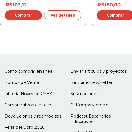
apertura
R$102,11
R$180,00
Apéndice Consideraciones acerca del objeto de
Ver detalles
estudio y su construcción metodológica
1. Objetivos 2. Tipo de Estudio 3. Población y
muestra 4. Procedimiento
Cómo comprar en línea
Enviar artículos y proyectos
Puntos de Venta
Recibir el newsletter
Librería Noveduc CABA
Suscripciones
Comprar libros digitales
Catálogos y precios
Devoluciones y reembolsos
Podcast Escenarios
Educativos
Feria del Libro 2026