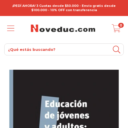
¡PEDÍ AHORA! 3 Cuotas desde $50.000 - Envío gratis desde
$100.000 - 10% OFF con transferencia
0