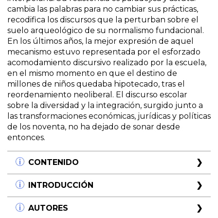
cambia las palabras para no cambiar sus prácticas,
recodifica los discursos que la perturban sobre el
suelo arqueológico de su normalismo fundacional.
En los últimos años, la mejor expresión de aquel
mecanismo estuvo representada por el esforzado
acomodamiento discursivo realizado por la escuela,
en el mismo momento en que el destino de
millones de niños quedaba hipotecado, tras el
reordenamiento neoliberal. El discurso escolar
sobre la diversidad y la integración, surgido junto a
las transformaciones económicas, jurídicas y políticas
de los noventa, no ha dejado de sonar desde
entonces.
CONTENIDO
Introducción
INTRODUCCIÓN
Los destinos de la infancia El nuevo mapa de la
niñez La escuela y los nuevos contextos de
Con la caída del espíritu moderno se produjo una
AUTORES
aprendizaje
radical transformación del lazo social. Tras ello