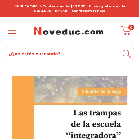
¡PEDÍ AHORA! 3 Cuotas desde $50.000 - Envío gratis desde
$100.000 - 10% OFF con transferencia
0