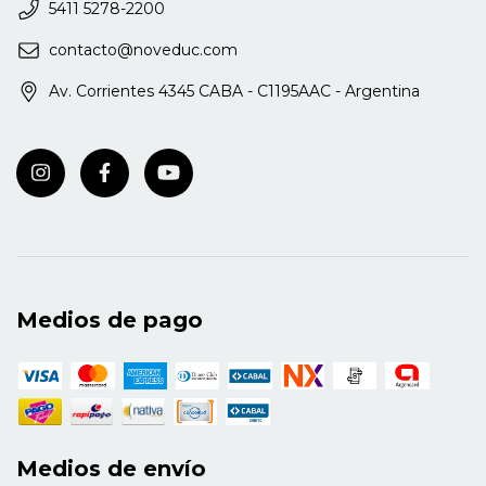
5411 5278-2200
Espero que disfruten de la lectura del libro y los
contacto@noveduc.com
invito a escribirme, ante cualquier duda o
sugerencia que tuvieran al respecto.
Av. Corrientes 4345 CABA - C1195AAC - Argentina
María Tresca
Medios de pago
Medios de envío