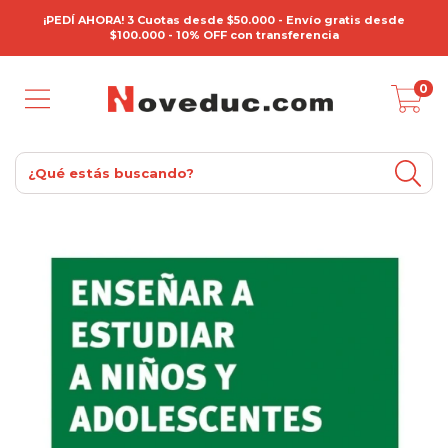
¡PEDÍ AHORA! 3 Cuotas desde $50.000 - Envío gratis desde
$100.000 - 10% OFF con transferencia
0