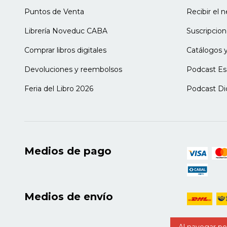
Capítulo 10.
Puntos de Venta
Recibir el 
Inventar la curiosidad y abrir la plaza: Ju
Librería Noveduc CABA
Suscripcion
Capítulo 11.
Comprar libros digitales
Catálogos y
La plasticidad como resistencia frente al 
Devoluciones y reembolsos
Podcast Es
Capítulo 12.
Pablo no es "un espectro autista": existe 
Feria del Libro 2026
Podcast Di
Capítulo 13.
Modos de existir en la ficción: Rafael, Kev
Capítulo 14.
Medios de pago
Frente al diagnóstico, Amadeo abre un mu
PARTE IV. La comunidad de la metamo
Medios de envío
Introducción
Metamorfosis poética IV. Las luciérnagas