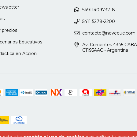
newsletter
5491140973718
ani frente a los espectros
es
5411 5278-2200
 precios
sufrimiento del niño
contacto@noveduc.com
cenarios Educativos
Av. Corrientes 4345 CABA
C1195AAC - Argentina
a través de un gesto
dáctica en Acción
in y Martina
ndo posible: la ficción hace el juego
rfosis