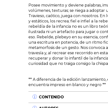
Posee movimiento y deviene palabras, imág
volúmenes, texturas; se niega a adoptar 
Travieso, caótico, juega con nosotros. En l
y estáticos, los recrea; fiel e infiel a la reb
rebeldía de la infancia no es un libro teór
ilustrada ni un artefacto para jugar o c
eso. Rebelde, plebeyo en su esencia, confi
una escritura en potencia, de un ritmo fi
metamorfosis de un gesto. Nos convoca a 
travesía y, al recrear ese recorrido en est
recuperar y donar lo infantil de la infanc
curiosidad que no traiga consigo la chispa
** A diferencia de la edición lanzamiento, 
encuentra impreso en blanco y negro **
CONTENIDO
PARTE I. Deseo de ficción