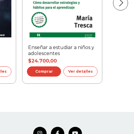
Enseñar a estudiar a niños y
Quiero 
adolescentes
$24.700,00
$29.00
lles
Ver detalles