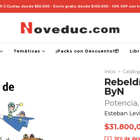
! 3 Cuotas desde $50.000 - Envío gratis desde $100.000 - 10% OFF con t
Temáticas
¡Packs con Descuento!📦
Lib
Inicio
>
Catálo
Rebeldí
ByN
Potencia,
Esteban Lev
$31.800,
10% de de