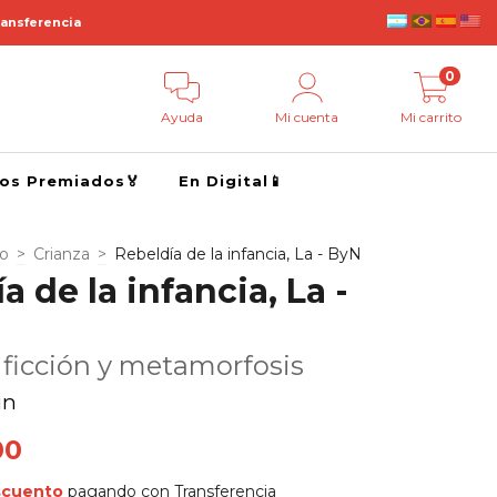
ransferencia
0
Ayuda
Mi cuenta
Mi carrito
ros Premiados🏅
En Digital📱
go
>
Crianza
>
Rebeldía de la infancia, La - ByN
a de la infancia, La -
 ficción y metamorfosis
in
00
scuento
pagando con Transferencia