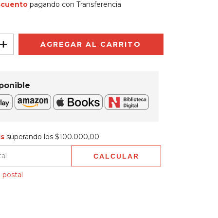
scuento
pagando con Transferencia
ponible
$100.000,00
is
superando los
$100.000,00
CALCULAR
 CP:
CAMBIAR CP
 postal