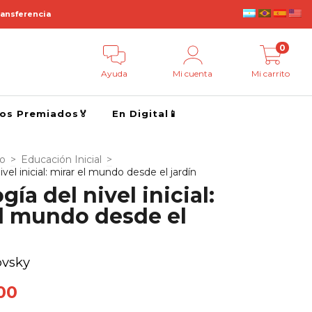
ransferencia
0
Ayuda
Mi cuenta
Mi carrito
ros Premiados🏅
En Digital📱
go
>
Educación Inicial
>
vel inicial: mirar el mundo desde el jardín
ía del nivel inicial:
el mundo desde el
ovsky
00