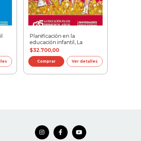
il
Planificación en la
Alfabetiz
educación infantil, La
$32.700,00
$23.000
lles
Ver detalles