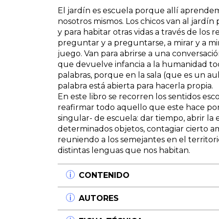
El jardín es escuela porque allí aprendemo
nosotros mismos. Los chicos van al jardí
y para habitar otras vidas a través de los 
preguntar y a preguntarse, a mirar y a mir
juego. Van para abrirse a una conversaci
que devuelve infancia a la humanidad tod
palabras, porque en la sala (que es un aul
palabra está abierta para hacerla propia.
En este libro se recorren los sentidos escol
reafirmar todo aquello que este hace por
singular- de escuela: dar tiempo, abrir la e
determinados objetos, contagiar cierto am
reuniendo a los semejantes en el territor
distintas lenguas que nos habitan.
CONTENIDO
Capítulo 1. Siete vidas de la teoría p
AUTORES
¡Pura teoría!
La teoría como reglamento: una guía para
Daniel Brailovsky