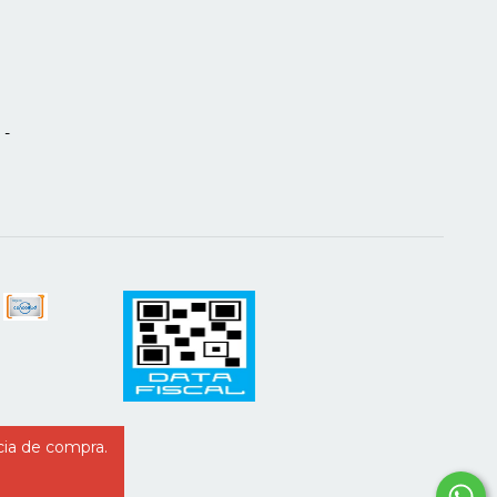
 -
cia de compra.