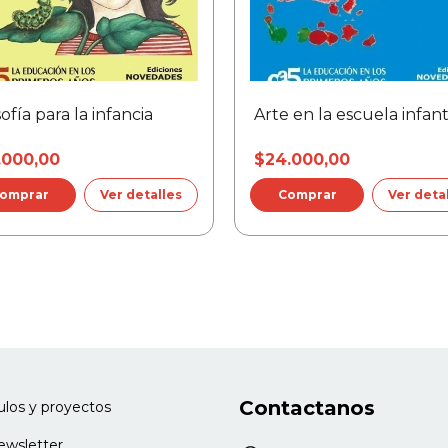
l jardín
sofía para la infancia
Arte en la escuela infant
strucciones
.000,00
$24.000,00
Ver detalles
Ver deta
n
el territorio de lo común
 cuidado
ión pedagógica del cuidar
a sala
Contactanos
culos y proyectos
ostarse
newsletter