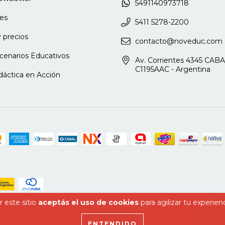
5491140973718
es
fecto
5411 5278-2200
 precios
contacto@noveduc.com
fitrión
cenarios Educativos
Av. Corrientes 4345 CABA
C1195AAC - Argentina
dáctica en Acción
a los efectos
 o un chiste
 este sitio
aceptás el uso de cookies
para agilizar tu experien
d o como incongruencia
ENTENDIDO