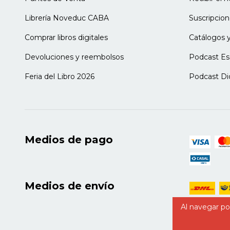
Cuidar es situarse y arrancar las etiquetas
Librería Noveduc CABA
Suscripcion
Cuidar es compartir las experiencias del a
Comprar libros digitales
Catálogos y
Capítulo 7. El docente, arquitecto y an
Ser arquitecto, ser anfitrión
Devoluciones y reembolsos
Podcast Es
El diseño y el encuentro
Las cartografías y el territorio
Feria del Libro 2026
Podcast Di
La mirada larga y la mirada singular
Las herramientas adecuadas y la atención 
Capítulo 8. Jugar con niños
Comer, usar, mirar, jugar
Medios de pago
Formas insurgentes de la curiosidad
No se juega para aprender
Jugar y estudiar
Medios de envío
Capítulo 9. Reír con niños
El choque de mundos es una catástrofe...
Al navegar por
El reír como descarga, como superiorida
Abanico de risas situadas