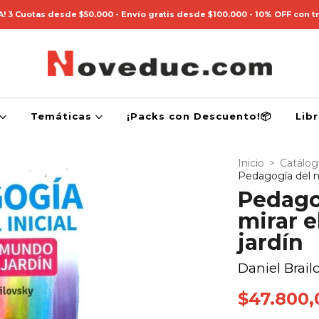
! 3 Cuotas desde $50.000 - Envío gratis desde $100.000 - 10% OFF con t
Temáticas
¡Packs con Descuento!📦
Lib
Inicio
>
Catálo
Pedagogía del ni
Pedagog
mirar 
jardín
Daniel Brail
$47.800,