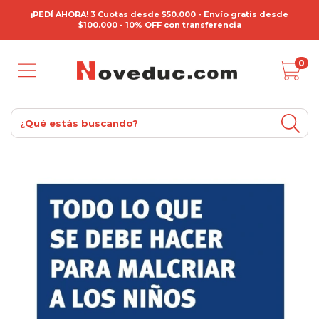
¡PEDÍ AHORA! 3 Cuotas desde $50.000 - Envío gratis desde
$100.000 - 10% OFF con transferencia
0