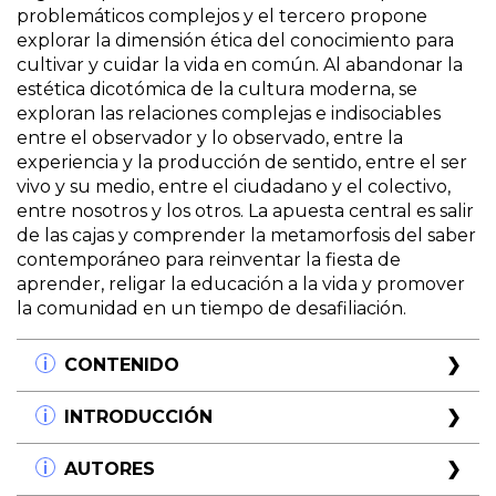
problemáticos complejos y el tercero propone
explorar la dimensión ética del conocimiento para
cultivar y cuidar la vida en común. Al abandonar la
estética dicotómica de la cultura moderna, se
exploran las relaciones complejas e indisociables
entre el observador y lo observado, entre la
experiencia y la producción de sentido, entre el ser
vivo y su medio, entre el ciudadano y el colectivo,
entre nosotros y los otros. La apuesta central es salir
de las cajas y comprender la metamorfosis del saber
contemporáneo para reinventar la fiesta de
aprender, religar la educación a la vida y promover
la comunidad en un tiempo de desafiliación.
CONTENIDO
Accedé a un fragmento gratis y empezá a leer
INTRODUCCIÓN
AHORA
Este libro contiene artículos muy diversos y, sin
AUTORES
Capítulo 01.
embargo, tiene una matriz común: intenta honrar la