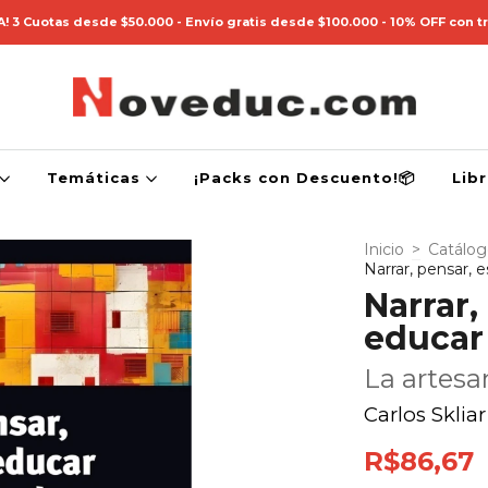
! 3 Cuotas desde $50.000 - Envío gratis desde $100.000 - 10% OFF con t
Temáticas
¡Packs con Descuento!📦
Lib
Inicio
>
Catálo
Narrar, pensar, 
Narrar,
educar
La artesa
Carlos Skliar
R$86,67