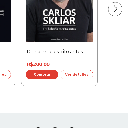
De haberlo escrito antes
PACK J
libros
R$200,00
R$574,74
lles
Ver detalles