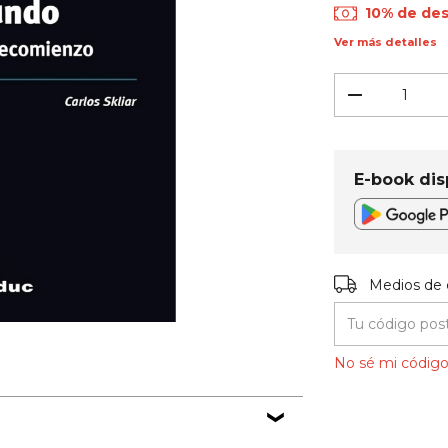
10% de de
Ver más detalles
E-book dis
Entregas para el
Medios de 
No sé mi código