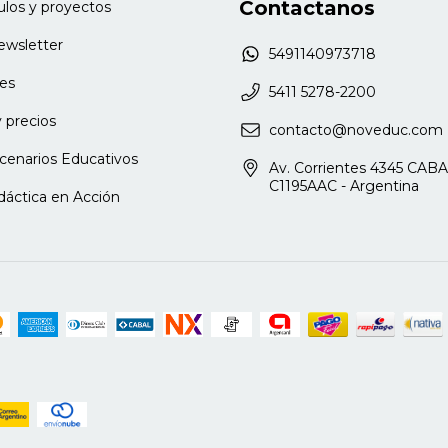
Contactanos
culos y proyectos
newsletter
5491140973718
es
5411 5278-2200
 precios
contacto@noveduc.com
cenarios Educativos
Av. Corrientes 4345 CABA
C1195AAC - Argentina
dáctica en Acción