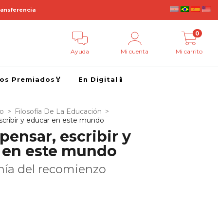
ransferencia
0
Ayuda
Mi cuenta
Mi carrito
ros Premiados🏅
En Digital📱
go
>
Filosofía De La Educación
>
escribir y educar en este mundo
 pensar, escribir y
 en este mundo
nía del recomienzo