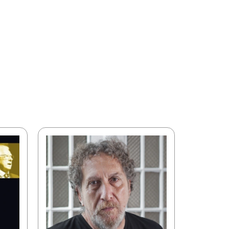
10
%
OFF